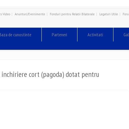
s Video
Anunturi/Evenimente
Fonduri pentru Relatii Bilaterale
Legaturi Utile
For
Baza de cunostinte
Parteneri
Activitati
Gal
i inchiriere cort (pagoda) dotat pentru