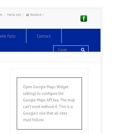
um
Harta site
Română
English
Română
erie foto
Contact
Open Google Maps Widget
settings to configure the
Google Maps API key. The map
can't work without it. This is a
Google's rule that all sites
must follow.