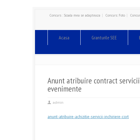
Concurs : Scoala mea se adapteaza
Concurs: Foto
Concur
Acasa
Granturile SEE
Anunt atribuire contract servici
evenimente
admin
anunt-atribuire-achizitie-servicii-inchiriere-cort