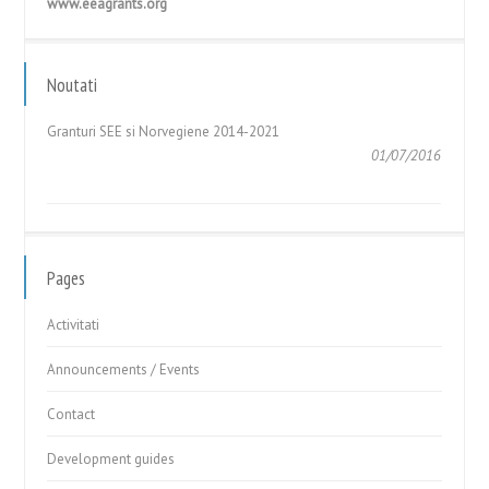
www.eeagrants.org
GHIDUL APLICANTULUI – Cerere de Propuneri de Proiecte în
cadrul Fondului pentru Relații...
Noutati
05/05/2017
Granturi SEE si Norvegiene 2014-2021
01/07/2016
GHIDUL APLICANTULUI – Cerere de Propuneri de Proiecte în
cadrul Fondului pentru Relații...
05/05/2017
Pages
Activitati
Announcements / Events
Contact
Development guides