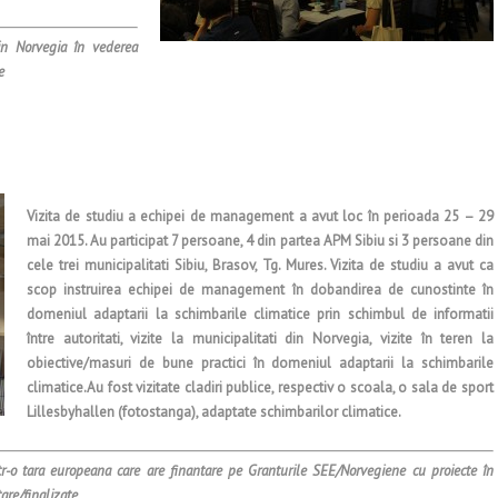
in Norvegia în vederea
e
Vizita de studiu a echipei de management a avut loc în perioada 25 – 29
mai 2015. Au participat 7 persoane, 4 din partea APM Sibiu si 3 persoane din
cele trei municipalitati Sibiu, Brasov, Tg. Mures. Vizita de studiu a avut ca
scop instruirea echipei de management în dobandirea de cunostinte în
domeniul adaptarii la schimbarile climatice prin schimbul de informatii
între autoritati, vizite la municipalitati din Norvegia, vizite în teren la
obiective/masuri de bune practici în domeniul adaptarii la schimbarile
climatice.Au fost vizitate cladiri publice, respectiv o scoala, o sala de sport
Lillesbyhallen (fotostanga), adaptate schimbarilor climatice.
r-o tara europeana care are finantare pe Granturile SEE/Norvegiene cu proiecte în
are/finalizate