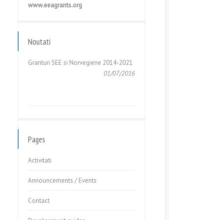
www.eeagrants.org
GHIDUL APLICANTULUI – Cerere de
Propuneri de Proiecte în cadrul
Fondului pentru Relații...
Noutati
05/05/2017
Granturi SEE si Norvegiene 2014-2021
01/07/2016
GHIDUL APLICANTULUI – Cerere de
Propuneri de Proiecte în cadrul
Fondului pentru Relații...
Pages
05/05/2017
Activitati
Announcements / Events
Contact