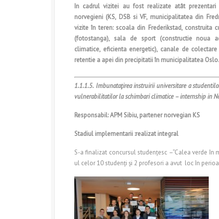
In cadrul vizitei au fost realizate atât prezentari
norvegieni (KS, DSB si VF, municipalitatea din Fredr
vizite în teren: scoala din Frederikstad, construita c
(fotostanga), sala de sport (constructie noua a
climatice, eficienta energetic), canale de colectare 
retentie a apei din precipitatii în municipalitatea Oslo
1.1.1.5.
Imbunataţirea instruirii universitare a studentilo
vulnerabilitatilor la schimbari climatice – internship in N
Responsabil: APM Sibiu, partener norvegian KS
Stadiul implementarii :realizat integral
S-a finalizat concursul studențesc –“Calea verde în m
ul celor 10 studenți și 2 profesori a avut loc în perio