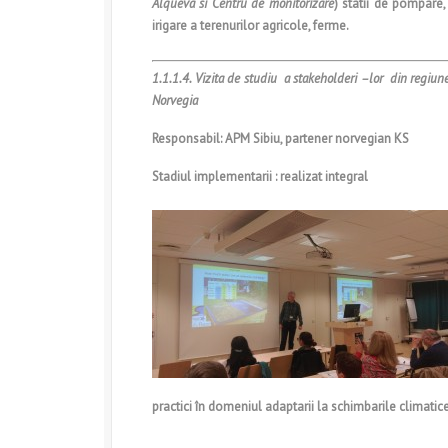
Alqueva si Centru de monitorizare
) statii de pompare,
irigare a terenurilor agricole, ferme.
1.1.1.4. Vizita de studiu a stakeholderi –lor din regiun
Norvegia
Responsabil: APM Sibiu, partener norvegian KS
Stadiul implementarii : realizat integral
practici în domeniul adaptarii la schimbarile climatice