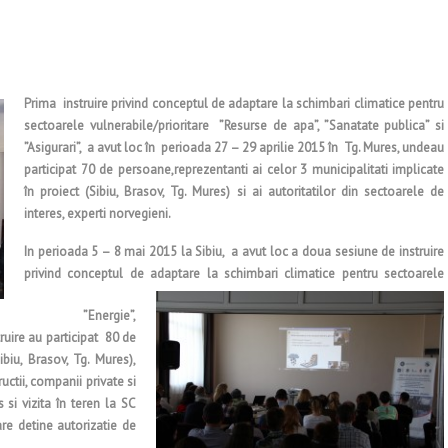
Prima instruire privind conceptul de adaptare la schimbari climatice pentru
sectoarele vulnerabile/prioritare ”Resurse de apa”, ”Sanatate publica” si
”Asigurari”, a avut loc în perioada 27 – 29 aprilie 2015 în Tg. Mures, undeau
participat 70 de persoane,reprezentanti ai celor 3 municipalitati implicate
în proiect (Sibiu, Brasov, Tg. Mures) si ai autoritatilor din sectoarele de
interes, experti norvegieni.
In perioada 5 – 8 mai 2015 la Sibiu, a avut loc a doua sesiune de instruire
privind conceptul de adaptare la schimbari climatice pentru sect
oarele
ie”, ”Energie”,
truire au participat 80 de
ibiu, Brasov, Tg. Mures),
uctii, companii private si
 si vizita în teren la SC
re detine autorizatie de