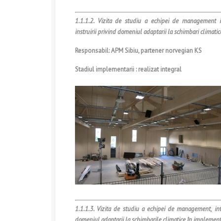
1.1.1.2. Vizita de studiu a echipei de management 
i
nstruirii privind domeniul adaptarii la schimbari climatic
Responsabil: APM Sibiu, partener norvegian KS
Stadiul implementarii : realizat integral
1.1.1.3. Vizita de studiu a echipei de management, int
domeniul adaptarii la schimbarile climatice în implement