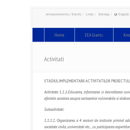
Announcements / Events
Links
Sitemap
English
Engli
Român
Home
EEA Grants
Kno
Activitati
STADIUL IMPLEMENTARII ACTIVITATILOR PROIECTULU
Activitate 1.1.1.Educarea, informarea
s
i dezvoltarea cun
efectele acestora asupra sectoarelor vulnerabile
s
i elabo
Subactivitati:
1.1.1.1. Organizarea a 4 sesiuni de instruire privind adap
societate civila, universitati etc. , cu participarea expertil