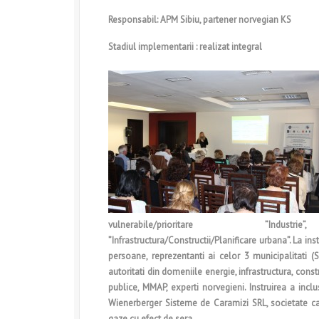
Responsabil: APM Sibiu, partener norvegian KS
Stadiul implementarii : realizat integral
vulnerabile/prioritare ”Industr
”Infrastructura/Constructii/Planificare urbana”. La ins
persoane, reprezentanti ai celor 3 municipalitati (S
autoritati din domeniile energie, infrastructura, constr
publice, MMAP, experti norvegieni. Instruirea a inclus
Wienerberger Sisteme de Caramizi SRL, societate ca
gaze cu efect de sera.