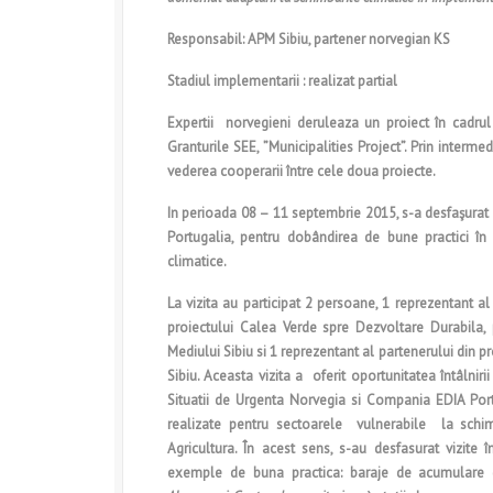
Responsabil: APM Sibiu, partener norvegian KS
Stadiul implementarii : realizat partial
Expertii norvegieni deruleaza un proiect în cadrul
Granturile SEE, ”Municipalities Project”. Prin interme
vederea cooperarii între cele doua proiecte.
In perioada 08 – 11 septembrie 2015, s-a desfaşurat v
Portugalia, pentru dobândirea de bune practici în
climatice.
La vizita au participat 2 persoane, 1 reprezentant 
proiectului Calea Verde spre Dezvoltare Durabila,
Mediului Sibiu si 1 reprezentant al partenerului din pr
Sibiu. Aceasta vizita a oferit oportunitatea întâlniri
Situatii de Urgenta Norvegia si Compania EDIA Port
realizate pentru sectoarele vulnerabile la schim
Agricultura. În acest sens, s-au desfasurat vizite 
exemple de buna practica: baraje de acumulare 