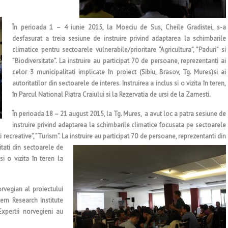
În perioada 1 – 4 iunie 2015, la Moeciu de Sus, Cheile Gradistei, s-a
desfasurat a treia sesiune de instruire privind adaptarea la schimbarile
climatice pentru sectoarele vulnerabile/prioritare ”Agricultura”, ”Paduri” si
”Biodiversitate”. La instruire au participat 70 de persoane, reprezentanti ai
celor 3 municipalitati implicate în proiect (Sibiu, Brasov, Tg. Mures)si ai
autoritatilor din sectoarele de interes. Instruirea a inclus si o vizita în teren,
în Parcul National Piatra Craiului si la Rezervatia de ursi de la Zarnesti.
În perioada 18 – 21 august 2015, la Tg. Mures, a avut loc a patra sesiune de
instruire privind adaptarea la schimbarile climatice focusata pe sectoarele
ti recreative”, ”Turism”. La instruire au participat 70 de persoane, reprezenta
nti din
itati din sectoarele de
si o vizita în teren la
orvegian al proiectului
ern Research Institute
xpertii norvegieni au