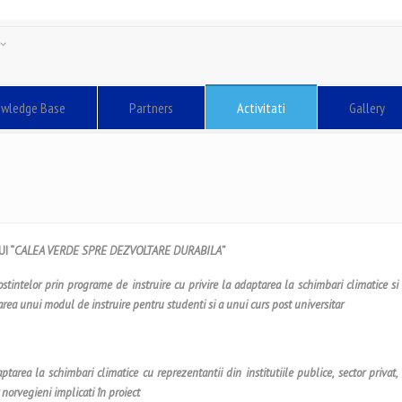
sh
ă
wledge Base
Partners
Activitati
Gallery
I “
CALEA VERDE SPRE DEZVOLTARE DURABILA
”
o
s
tin
t
elor prin programe de instruire cu privire la adaptarea la schimbari climatice
s
i
rarea unui modul de instruire pentru studen
t
i
s
i a unui curs post universitar
tarea la schimbari climatice cu reprezentantii din institutiile publice, sector privat,
or norvegieni implicati în proiect