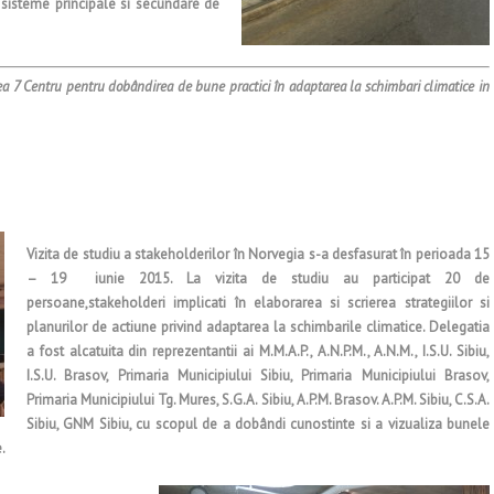
 sisteme principale si secundare de
ea 7 Centru pentru dobândirea de bune practici în adaptarea la schimbari climatice in
Vizita de studiu a stakeholderilor în Norvegia s-a desfasurat în perioada 15
– 19 iunie 2015. La vizita de studiu au participat 20 de
persoane,stakeholderi implicati în elaborarea si scrierea strategiilor si
planurilor de actiune privind adaptarea la schimbarile climatice. Delegatia
a fost alcatuita din reprezentantii ai M.M.A.P., A.N.P.M., A.N.M., I.S.U. Sibiu,
I.S.U. Brasov, Primaria Municipiului Sibiu, Primaria Municipiului Brasov,
Primaria Municipiului Tg. Mures, S.G.A. Sibiu, A.P.M. Brasov. A.P.M. Sibiu, C.S.A.
Sibiu, GNM Sibiu, cu scopul de a dobândi cunostinte si a vizualiza bunele
.