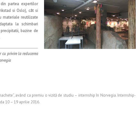
 din partea expertilor
ikstad si Oslo), cât si
u materiale reutilizate
daptata la schimbari
precipitatii, bazine de
.
r cu privire la reducerea
orvegia
achete”, având ca premiu o vizită de studiu – internship în Norvegia. Internship-
ada 10 – 19 aprilie 2016.