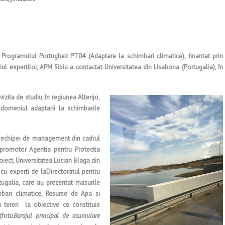
 Programului Portughez PT04 (Adaptare la schimbari climatice), finantat prin
diul expertilor, APM Sibiu a contactat Universitatea din Lisabona (Portugalia), în
izita de studiu, în regiunea Alten
jo,
 domeniul adaptarii la schimbarile
al echipei de management din cadrul
 promotor Agentia pentru Protectia
oiect, Universitatea Lucian Blaga din
i cu experti de laDirectoratul pentru
ugalia, care au prezentat masurile
bari climatice, Resurse de Apa si
în teren la obiective ce constituie
(foto
Barajul principal de acumulare