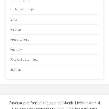
Thematic maps
Links
Partners
Presentations
Publicity
Relevant documents
Sitemap
Finantat prin fonduri asigurate de Islanda, Liechtenstein si
Norvegia prin Granturile SEE 2009-2014, Program RO07