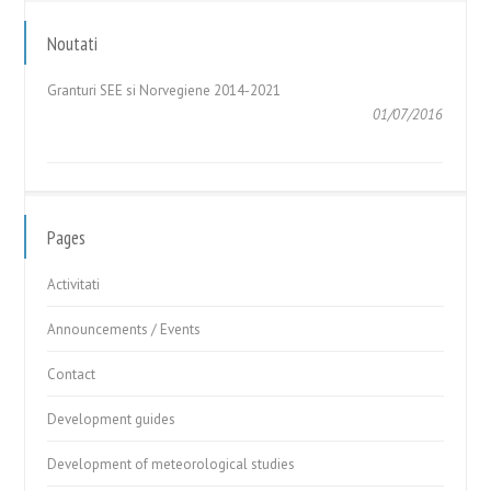
GHIDUL APLICANTULUI – Cerere de Propuneri de Proiecte în
cadrul Fondului pentru Relații...
Noutati
05/05/2017
Granturi SEE si Norvegiene 2014-2021
01/07/2016
GHIDUL APLICANTULUI – Cerere de Propuneri de Proiecte în
cadrul Fondului pentru Relații...
05/05/2017
Pages
Activitati
Announcements / Events
Contact
Development guides
Development of meteorological studies