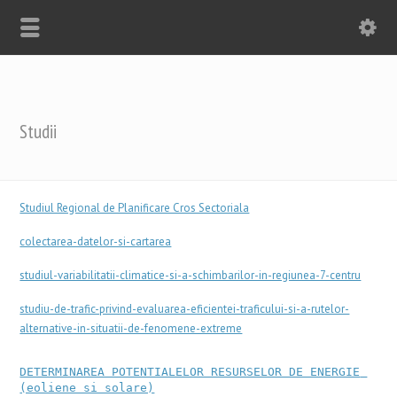
Studii
Studiul Regional de Planificare Cros Sectoriala
colectarea-datelor-si-cartarea
studiul-variabilitatii-climatice-si-a-schimbarilor-in-regiunea-7-centru
studiu-de-trafic-privind-evaluarea-eficientei-traficului-si-a-rutelor-
alternative-in-situatii-de-fenomene-extreme
DETERMINAREA POTENTIALELOR RESURSELOR DE ENERGIE 