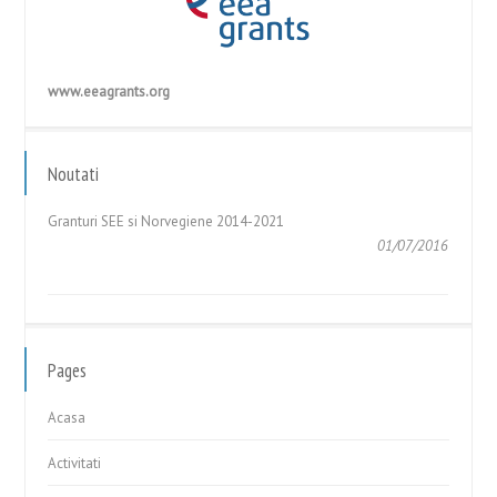
www.eeagrants.org
GHIDUL APLICANTULUI – Cerere de Propuneri de Proiecte în
cadrul Fondului pentru Relații...
Noutati
05/05/2017
Granturi SEE si Norvegiene 2014-2021
01/07/2016
GHIDUL APLICANTULUI – Cerere de Propuneri de Proiecte în
cadrul Fondului pentru Relații...
05/05/2017
Pages
Acasa
Activitati