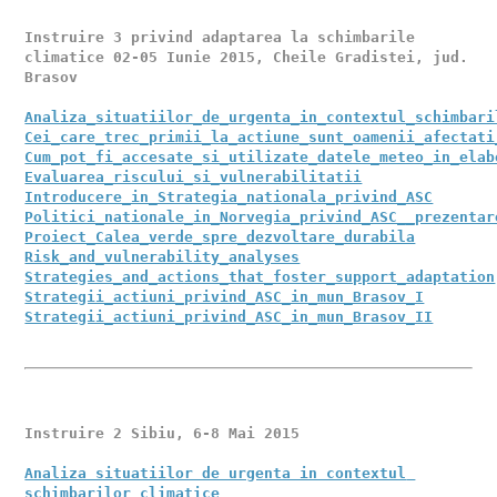
Instruire 3 privind adaptarea la schimbarile 
climatice 02-05 Iunie 2015, Cheile Gradistei, jud. 
Analiza_situatiilor_de_urgenta_in_contextul_schimbari
Cei_care_trec_primii_la_actiune_sunt_oamenii_afectati
Cum_pot_fi_accesate_si_utilizate_datele_meteo_in_elab
Evaluarea_riscului_si_vulnerabilitatii
Introducere_in_Strategia_nationala_privind_ASC
Politici_nationale_in_Norvegia_privind_ASC__prezentar
Proiect_Calea_verde_spre_dezvoltare_durabila
Risk_and_vulnerability_analyses
Strategies_and_actions_that_foster_support_adaptation
Strategii_actiuni_privind_ASC_in_mun_Brasov_I
Instruire 2 Sibiu, 6-8 Mai 2015
Analiza situatiilor de urgenta in contextul 
schimbarilor climatice