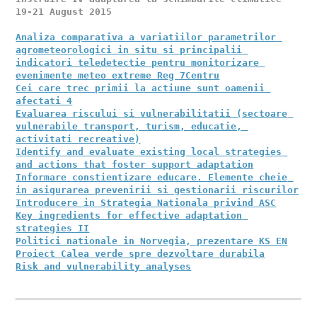
19-21 August 2015

Analiza comparativa a variatiilor parametrilor 
agrometeorologici in situ si principalii 
indicatori teledetectie pentru monitorizare 
evenimente meteo extreme Reg 7Centru
Cei care trec primii la actiune sunt oamenii 
afectati 4
Evaluarea riscului si vulnerabilitatii (sectoare 
vulnerabile transport, turism, educatie, 
activitati recreative)
Identify and evaluate existing local strategies 
and actions that foster support adaptation
Informare constientizare educare. Elemente cheie 
in asigurarea prevenirii si gestionarii riscurilor
Introducere in Strategia Nationala privind ASC
Key ingredients for effective adaptation 
strategies II
Politici nationale in Norvegia, prezentare KS EN
Proiect Calea verde spre dezvoltare durabila
Risk and vulnerability analyses