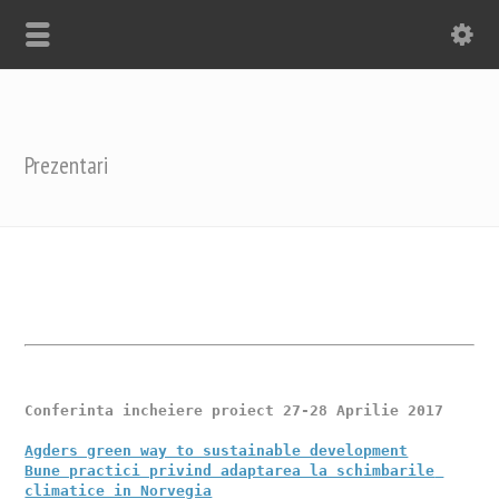
Prezentari
Conferinta incheiere proiect 27-28 Aprilie 2017 

Agders green way to sustainable development
Bune practici privind adaptarea la schimbarile 
climatice in Norvegia