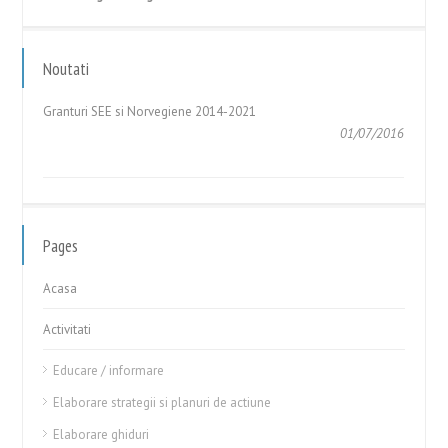
Granturi SEE si Norvegiene 2014-2021
01/07/2016
Noutati
GHIDUL APLICANTULUI – Cerere de Propuneri de Proiecte în
cadrul Fondului pentru Relații...
05/05/2017
Pages
Acasa
Activitati
Educare / informare
Elaborare strategii si planuri de actiune
Elaborare ghiduri