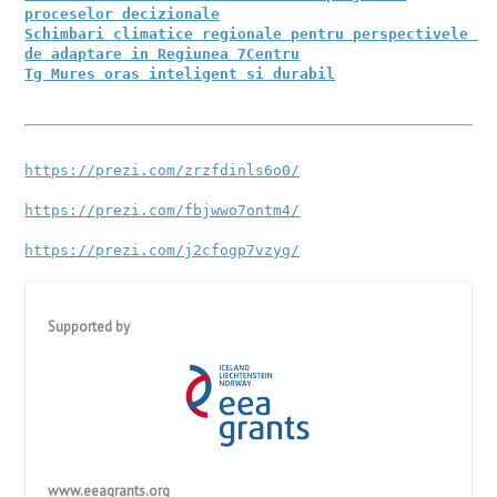
proceselor decizionale
Schimbari climatice regionale pentru perspectivele 
de adaptare in Regiunea 7Centru
Tg Mures oras inteligent si durabil
https://prezi.com/zrzfdinls6o0/
https://prezi.com/fbjwwo7ontm4/
https://prezi.com/j2cfogp7vzyg/
Supported by
GHIDUL APLICANTULUI – Cerere de Propuneri de Proiecte în
cadrul Fondului pentru Relații...
www.eeagrants.org
05/05/2017