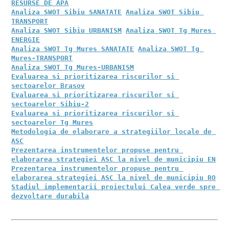
RESURSE DE APA
Analiza SWOT Sibiu SANATATE
Analiza SWOT Sibiu 
TRANSPORT
Analiza SWOT Sibiu URBANISM
Analiza SWOT Tg Mures 
ENERGIE
Analiza SWOT Tg Mures SANATATE
Analiza SWOT Tg 
Mures-TRANSPORT
Analiza SWOT Tg Mures-URBANISM
Evaluarea si prioritizarea riscurilor si 
sectoarelor Brasov
Evaluarea si prioritizarea riscurilor si 
sectoarelor Sibiu-2
Evaluarea si prioritizarea riscurilor si 
sectoarelor Tg Mures
Metodologia de elaborare a strategiilor locale de 
ASC
Prezentarea instrumentelor propuse pentru 
elaborarea strategiei ASC la nivel de municipiu EN
Prezentarea instrumentelor propuse pentru 
elaborarea strategiei ASC la nivel de municipiu RO
Stadiul implementarii proiectului Calea verde spre 
dezvoltare durabila