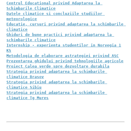
Centrul Educational privind Adaptarea la 
Schimbarile Climatice
Datele climatice si concluziile studiilor 
meteorologice
Educatie, cursuri privind adaptarea la schimbarile 
climatice
Ghiduri de bune practici privind adaptarea la 
schimbarile climatice
Internship - experienta studentilor in Norvegia 1
KS
Metodologia de elaborare astrategiei privind ASC
Prezentarea ghidului privind tehnologiile agricole
Proiect Calea verde spre dezvoltare durabila
Strategia privind adaptarea la schimbarile 
climatice Brasov
Strategia privind adaptarea la schimbarile 
climatice Sibiu
Strategia privind adaptarea la schimbarile 
climatice Tg Mures
