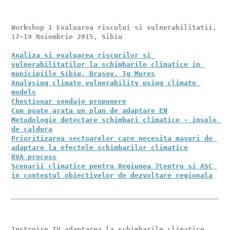
Workshop 1 Evaluarea riscului si vulnerabilitatii, 
17-19 Noiembrie 2015, Sibiu 

Analiza si evaluarea riscurilor si 
vulnerabilitatilor la schimbarile climatice in 
municipiile Sibiu, Brasov, Tg Mures
Analysing climate vulnerability using climate 
models
Chestionar sondaje propunere
Cum poate arata un plan de adaptare EN
Metodologie detectare schimbari climatice - insule 
de caldura
Prioritizarea sectoarelor care necesita masuri de 
adaptare la efectele schimbarilor climatice
RVA process
Scenarii climatice pentru Regiunea 7Centru si ASC 
in contextul obiectivelor de dezvoltare regionala
Instruire IV adaptarea la schimbarile climatice 